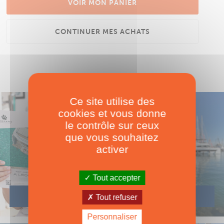
VOIR MON PANIER
CONTINUER MES ACHATS
Ce site utilise des
cookies et vous donne
le contrôle sur ceux
que vous souhaitez
activer
Tout accepter
Tout refuser
Personnaliser