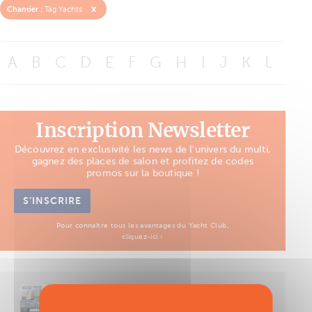
x
Chantier :
Tag Yachts
A
B
C
D
E
F
G
H
I
J
K
L
M
Inscription Newsletter
Découvrez en exclusivité les news de l'univers du multi,
gagnez des places de salon et profitez de codes
promos sur la boutique !
S’INSCRIRE
Pour connaître tous les avantages du Yacht Club,
cliquez-ici ›
Découvrez