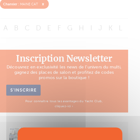
x
Chantier :
MAINE CAT
A
B
C
D
E
F
G
H
I
J
K
L
M
Inscription Newsletter
Découvrez en exclusivité les news de l'univers du multi,
gagnez des places de salon et profitez de codes
promos sur la boutique !
S’INSCRIRE
Pour connaître tous les avantages du Yacht Club,
cliquez-ici ›
Découvrez