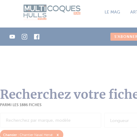
Panneau de gestion des cookies
LE MAG
AR
S'ABONNE
Recherchez votre fich
PARMI LES 1886 FICHES
Longueur
x
Chantier :
Chantier Naval Hervé