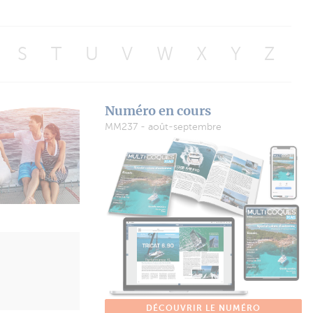
S
T
U
V
W
X
Y
Z
Numéro en cours
MM237 - août-septembre
DÉCOUVRIR LE NUMÉRO