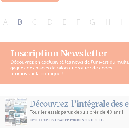
A
B
C
D
E
F
G
H
I
Inscription Newsletter
Découvrez en exclusivité les news de l'univers du multi,
gagnez des places de salon et profitez de codes
promos sur la boutique !
Découvrez
l’intégrale des 
Tous les essais parus depuis près de 40 ans !
INCLUT TOUS LES ESSAIS DISPONIBLES SUR LE SITE! ›