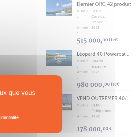
Dernier ORC 42 produit
Visible
Bastia-
:
Corsica,
France
Année
2023
:
515 000,
00 ttc€
Léopard 40 Powercat 2025
Visible
Estartit,
:
Espagne
Année
2025
:
980 000,
00 ttc€
ceux que vous
VEND OUTREMER 40/43 (FREE LANCE)
Visible
CEBU,
:
Philippines
Année
1992
identialité
:
178 000,
00 €