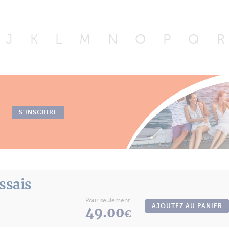
J
K
L
M
N
O
P
Q
R
S’INSCRIRE
essais
Pour seulement
AJOUTEZ AU PANIER
49.00
€