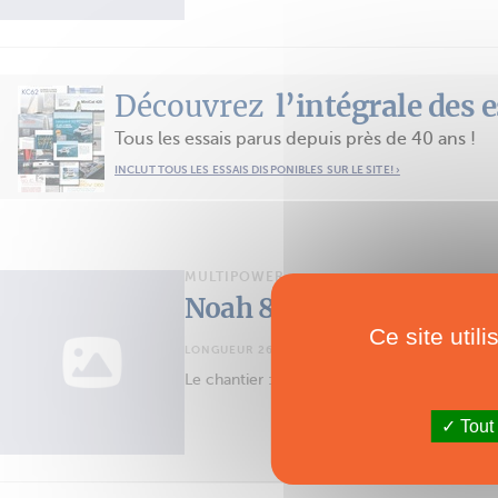
Découvrez
l’intégrale des 
Tous les essais parus depuis près de 40 ans !
INCLUT TOUS LES ESSAIS DISPONIBLES SUR LE SITE! ›
MULTIPOWER
Noah 88
Ce site util
LONGUEUR 26.98M
Le chantier : Alu Marine
Tout