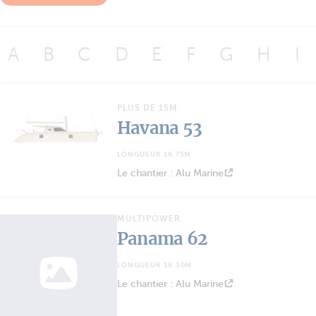
A
B
C
D
E
F
G
H
I
PLUS DE 15M
Havana 53
LONGUEUR 16.75M
Le chantier : Alu Marine
MULTIPOWER
Panama 62
LONGUEUR 19.30M
Le chantier : Alu Marine