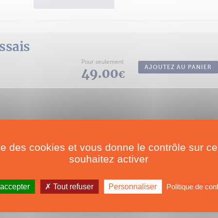
essais
Pour seulement
AJOUTEZ AU PANIER
49.00
€
ise des cookies et vous donne le contrôle sur 
souhaitez activer
 accepter
Tout refuser
Personnaliser
Politique de conf