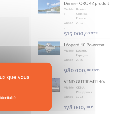
Dernier ORC 42 produit
Visible
Bastia-
:
Corsica,
France
Année
2023
:
515 000,
00 ttc€
Léopard 40 Powercat 2025
Visible
Estartit,
:
Espagne
Année
2025
:
980 000,
00 ttc€
ceux que vous
VEND OUTREMER 40/43 (FREE LANCE)
Visible
CEBU,
:
Philippines
Année
1992
identialité
:
178 000,
00 €