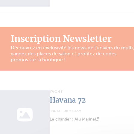
Inscription Newsletter
Découvrez en exclusivité les news de l'univers du multi,
gagnez des places de salon et profitez de codes
promos sur la boutique !
YACHT
Havana 72
LONGUEUR 22.45M
Le chantier : Alu Marine