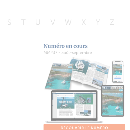
S
T
U
V
W
X
Y
Z
Numéro en cours
MM237 - août-septembre
DÉCOUVRIR LE NUMÉRO