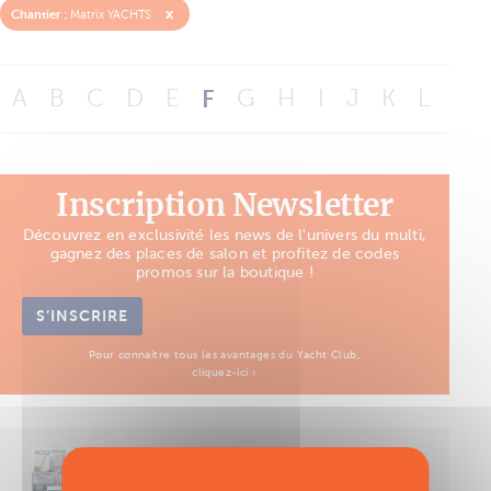
x
Chantier :
Matrix YACHTS
A
B
C
D
E
F
G
H
I
J
K
L
M
Inscription Newsletter
Découvrez en exclusivité les news de l'univers du multi,
gagnez des places de salon et profitez de codes
promos sur la boutique !
S’INSCRIRE
Pour connaître tous les avantages du Yacht Club,
cliquez-ici ›
Découvrez