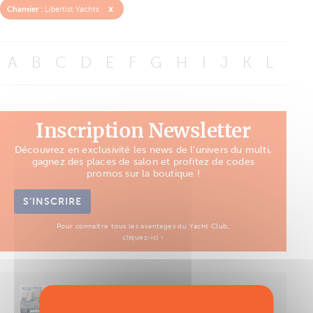
x
Chantier :
Libertist Yachts
A
B
C
D
E
F
G
H
I
J
K
L
M
Inscription Newsletter
Découvrez en exclusivité les news de l'univers du multi,
gagnez des places de salon et profitez de codes
promos sur la boutique !
S’INSCRIRE
Pour connaître tous les avantages du Yacht Club,
cliquez-ici ›
Découvrez