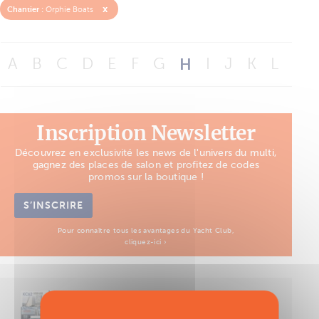
x
Chantier :
Orphie Boats
A
B
C
D
E
F
G
H
I
J
K
L
M
Inscription Newsletter
Découvrez en exclusivité les news de l'univers du multi,
gagnez des places de salon et profitez de codes
promos sur la boutique !
S’INSCRIRE
Pour connaître tous les avantages du Yacht Club,
cliquez-ici ›
Découvrez