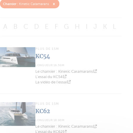
x
Chantier :
Kinetic Catamarans
A
B
C
D
E
F
G
H
I
J
K
L
M
PLUS DE 15M
KC54
LONGUEUR 16.50M
Le chantier : Kinetic Catamarans
L'essai du KC54
La vidéo de l'essai
PLUS DE 15M
KC62
LONGUEUR 18.90M
Le chantier : Kinetic Catamarans
L'essai du KC62