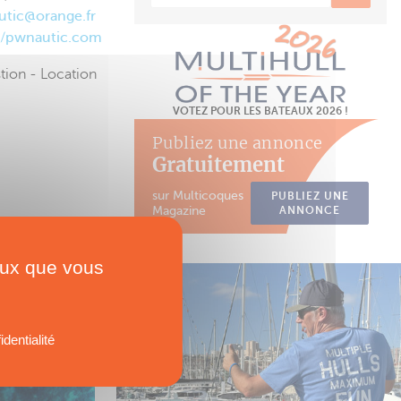
tic@orange.fr
//pwnautic.com
ion - Location
VOTEZ POUR LES BATEAUX 2026 !
Publiez une annonce
Gratuitement
sur Multicoques
PUBLIEZ UNE
Magazine
ANNONCE
ceux que vous
identialité