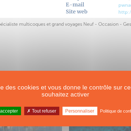
E-mail
pwnau
Site web
http:
aliste multicoques et grand voyages Neuf - Occasion - Gest
ise des cookies et vous donne le contrôle sur 
souhaitez activer
 accepter
Tout refuser
Personnaliser
Politique de conf