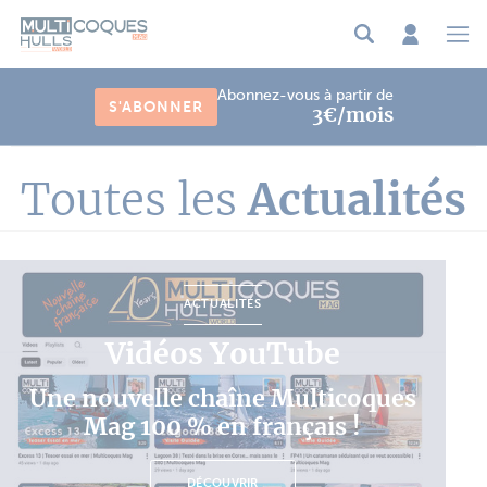
Panneau de gestion des cookies
Abonnez-vous à partir de
S'ABONNER
3€/mois
Toutes les
Actualités
ACTUALITÉS
Vidéos YouTube
Une nouvelle chaîne Multicoques
Mag 100 % en français !
DÉCOUVRIR