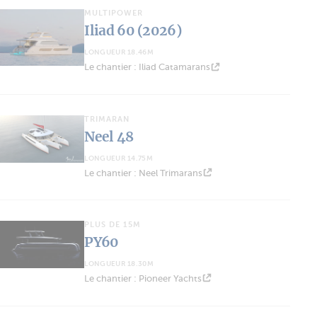
MULTIPOWER
Iliad 60 (2026)
LONGUEUR 18.46M
Le chantier : Iliad Catamarans
TRIMARAN
Neel 48
LONGUEUR 14.75M
Le chantier : Neel Trimarans
PLUS DE 15M
PY60
LONGUEUR 18.30M
Le chantier : Pioneer Yachts