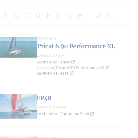
A
B
C
D
E
F
G
H
I
J
K
L
M
TRIMARAN
Tricat 6.90 Performance XL
LONGUEUR 7.80M
Le chantier : Tricat
L'essai du Tricat 6.90 Performance XL
La vidéo de l'essai
FP48
LONGUEUR 14.43M
Le chantier : Fountaine Pajot