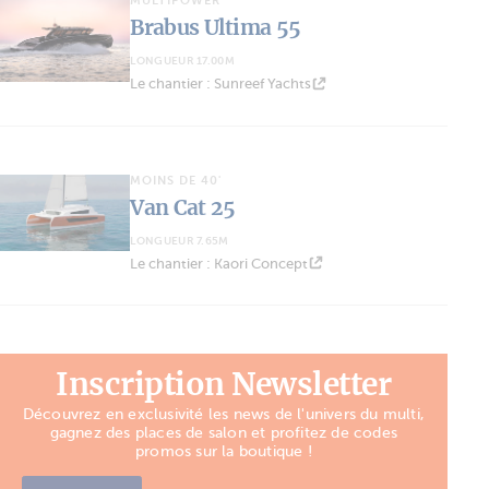
MULTIPOWER
Brabus Ultima 55
LONGUEUR 17.00M
Le chantier : Sunreef Yachts
MOINS DE 40'
Van Cat 25
LONGUEUR 7.65M
Le chantier : Kaori Concept
Inscription Newsletter
Découvrez en exclusivité les news de l'univers du multi,
gagnez des places de salon et profitez de codes
promos sur la boutique !