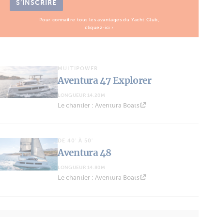
S’INSCRIRE
Pour connaître tous les avantages du Yacht Club,
cliquez-ici ›
MULTIPOWER
Aventura 47 Explorer
LONGUEUR 14.20M
Le chantier : Aventura Boats
DE 40' À 50'
Aventura 48
LONGUEUR 14.80M
Le chantier : Aventura Boats