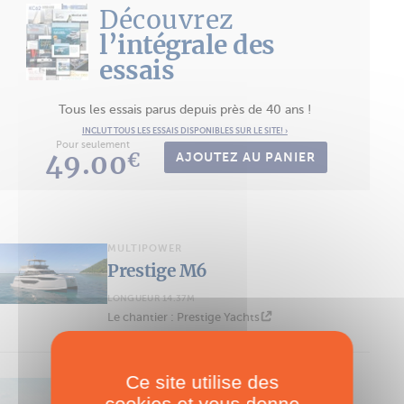
Découvrez
l’intégrale des
essais
Tous les essais parus depuis près de 40 ans !
INCLUT TOUS LES ESSAIS DISPONIBLES SUR LE SITE! ›
Pour seulement
49.00
€
AJOUTEZ AU PANIER
MULTIPOWER
Prestige M6
LONGUEUR 14.37M
Le chantier : Prestige Yachts
Ce site utilise des
MULTIPOWER
cookies et vous donne