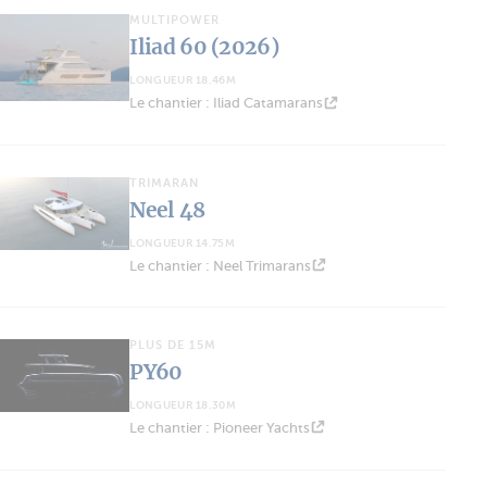
MULTIPOWER
Iliad 60 (2026)
LONGUEUR 18.46M
Le chantier : Iliad Catamarans
TRIMARAN
Neel 48
LONGUEUR 14.75M
Le chantier : Neel Trimarans
PLUS DE 15M
PY60
LONGUEUR 18.30M
Le chantier : Pioneer Yachts