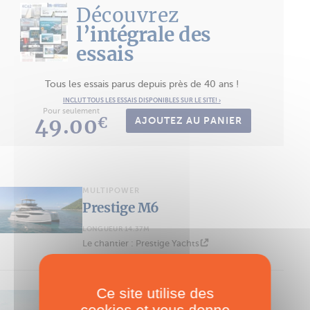
Découvrez
l’intégrale des
essais
Tous les essais parus depuis près de 40 ans !
INCLUT TOUS LES ESSAIS DISPONIBLES SUR LE SITE! ›
Pour seulement
49.00
€
AJOUTEZ AU PANIER
MULTIPOWER
Prestige M6
LONGUEUR 14.37M
Le chantier : Prestige Yachts
Ce site utilise des
MULTIPOWER
cookies et vous donne