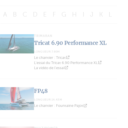
A
B
C
D
E
F
G
H
I
J
K
L
M
TRIMARAN
Tricat 6.90 Performance XL
LONGUEUR 7.80M
Le chantier : Tricat
L'essai du Tricat 6.90 Performance XL
La vidéo de l'essai
FP48
LONGUEUR 14.43M
Le chantier : Fountaine Pajot