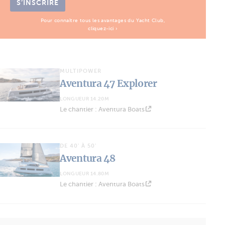
S’INSCRIRE
Pour connaître tous les avantages du Yacht Club,
cliquez-ici ›
MULTIPOWER
Aventura 47 Explorer
LONGUEUR 14.20M
Le chantier : Aventura Boats
DE 40' À 50'
Aventura 48
LONGUEUR 14.80M
Le chantier : Aventura Boats