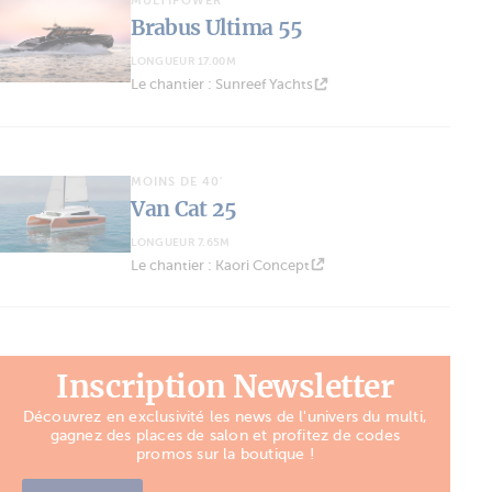
MULTIPOWER
Brabus Ultima 55
LONGUEUR 17.00M
Le chantier : Sunreef Yachts
MOINS DE 40'
Van Cat 25
LONGUEUR 7.65M
Le chantier : Kaori Concept
Inscription Newsletter
Découvrez en exclusivité les news de l'univers du multi,
gagnez des places de salon et profitez de codes
promos sur la boutique !