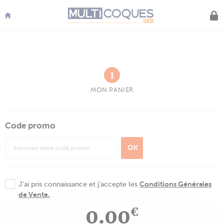
Panneau de gestion des cookies
Multicoques
Mag
MON PANIER
Code promo
OK
Conditions Générales
J'ai pris connaissance et j'accepte les
de Vente.
0.00
€