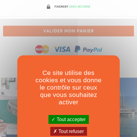
PAIEMENT
100% SÉCURISÉ
VALIDER MON PANIER
Ce site utilise des
cookies et vous donne
le contrôle sur ceux
que vous souhaitez
activer
Tout accepter
Tout refuser