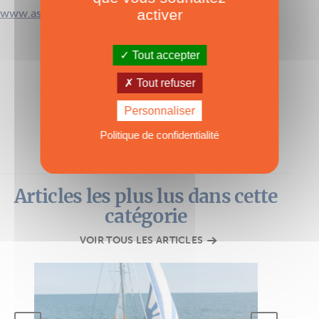
activer
www.astusboats.com
Tout accepter
TAGS :
Astus 26.5
,
Astus Boats
,
Voile
Tout refuser
Personnaliser
Politique de confidentialité
Articles les plus lus dans cette
catégorie
VOIR TOUS LES ARTICLES