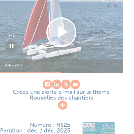
1
/
2
Astus 26.5
Ast
Créez une alerte e-mail sur le thème
Nouvelles des chantiers
Numéro :
HS25
Parution :
déc. / déc. 2025