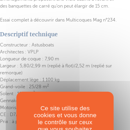
des banquettes de carré qu’on peut élargir de 15 cm.
Essai complet à découvrir dans Multicoques Mag n°234.
Descriptif technique
Constructeur : Astusboats
Architectes : VPLP
Longueur de coque : 7,90 m
Largeur : 5,80/2,99 m (replié à flot)/2,52 m (replié sur
remorque)
Déplacement lège : 1 100 kg
2
Grand-voile : 25/28 m
2
Solent : 11/13 m
2
Gennaker : 30/34 m
Ce site utilise des
Motorisation max : HB 10 ch
cookies et vous donne
CE : D7/C5
le contrôle sur ceux
Prix : à partir de 82 417 € HT
que vous souhaitez