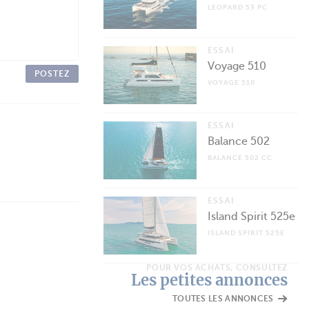
LEOPARD 53 PC
ESSAI
Voyage 510
POSTEZ
VOYAGE 510
ESSAI
Balance 502
BALANCE 502 CC
ESSAI
Island Spirit 525e
ISLAND SPIRIT 525E
POUR VOS ACHATS, CONSULTEZ
Les petites annonces
TOUTES LES ANNONCES