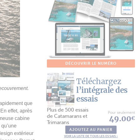
DÉCOUVRIR LE NUMÉRO
Téléchargez
l’intégrale des
 recouvrement.
essais
 rapidement que
Plus de 500 essais
 En effet, après
Pour seulement
de Catamarans et
49.00
€
fameuse cabine
Trimarans
x qu’une
AJOUTEZ AU PANIER
design extérieur
VOIR LA LISTE DE TOUS LES ESSAIS ›