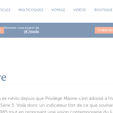
TICLES
MULTICOQUES
VOYAGE
VIDÉOS
BOUTIQUE
Abonnez-vous à partir de
R
S'INSCR
3€/mois
re
 nihilo depuis que Privilège Marine s’est adossé à Hans
érie 5. Voilà donc un indicateur fort de ce que souhai
n 1985 tout en proposant une vision contemporaine du