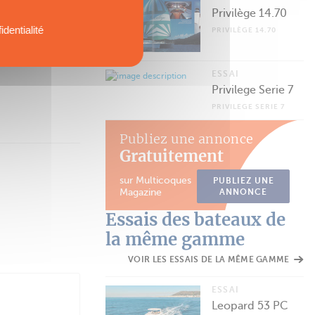
Privilège 14.70
identialité
PRIVILÈGE 14.70
ESSAI
Privilege Serie 7
PRIVILEGE SERIE 7
Publiez une annonce
Gratuitement
sur Multicoques
PUBLIEZ UNE
Magazine
ANNONCE
Essais des bateaux de
la même gamme
VOIR LES ESSAIS DE LA MÊME GAMME
ESSAI
Leopard 53 PC