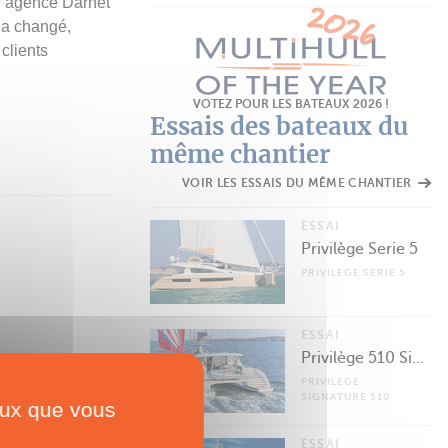
 l’agence Darnet
 a changé,
clients
VOTEZ POUR LES BATEAUX 2026 !
Essais des bateaux du
même chantier
VOIR LES ESSAIS DU MÊME CHANTIER
ESSAI
Privilège Serie 5
PRIVILEGE SERIE 5
ESSAI
Privilège 510 Signature
PRIVILEGE
SIGNATURE 510
ceux que vous
ANT
ESSAI