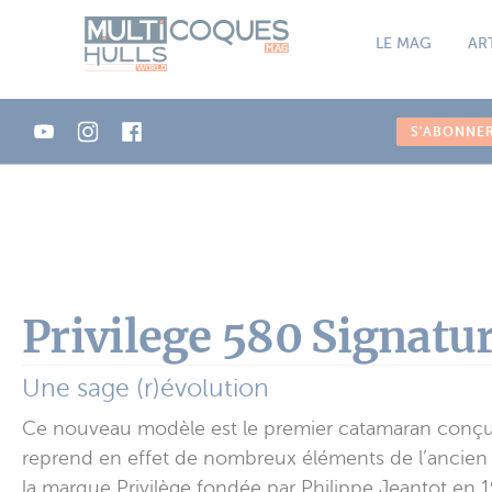
Panneau de gestion des cookies
LE MAG
AR
S'ABONNE
Privilege 580 Signatu
Une sage (r)évolution
Ce nouveau modèle est le premier catamaran conçu ex
reprend en effet de nombreux éléments de l’ancien S
la marque Privilège fondée par Philippe Jeantot e