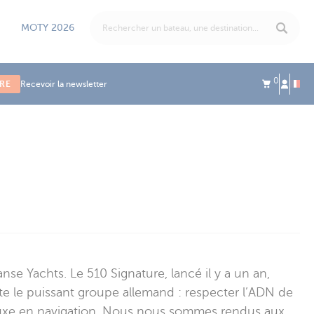
MOTY 2026
0
IRE
Recevoir la newsletter
e Yachts. Le 510 Signature, lancé il y a un an,
te le puissant groupe allemand : respecter l’ADN de
 luxe en navigation. Nous nous sommes rendus aux