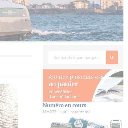
Ajoutez plusieurs essais
au panier
et bénéficiez
d'une réduction !
Numéro en cours
MM237 - août-septembre