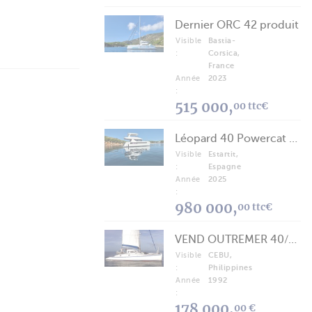
Dernier ORC 42 produit
Visible
Bastia-
:
Corsica,
France
Année
2023
:
515 000,
00 ttc€
Léopard 40 Powercat 2025
Visible
Estartit,
:
Espagne
Année
2025
:
980 000,
00 ttc€
VEND OUTREMER 40/43 (FREE LANCE)
Visible
CEBU,
:
Philippines
Année
1992
:
178 000,
00 €