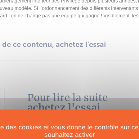
l’aménagement intérieur des Privilège depuis plusieurs années,
nouveau modèle. Si l’ordonnancement des différents intervenants
ard ; on ne change pas une équipe qui gagne ! Visiblement, les 
té de ce contenu, achetez l'essai
Pour lire la suite
achetez l'essai
ise des cookies et vous donne le contrôle sur 
PRIX DE L'ESSAI
ACHETER MAINTEN
souhaitez activer
5.00
€