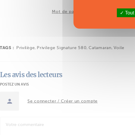
Mot de passe oublié ?
Tout
TAGS :
Privilège
,
Privilege Signature 580
,
Catamaran
,
Voile
Les avis des lecteurs
POSTEZ UN AVIS
Se connecter / Créer un compte