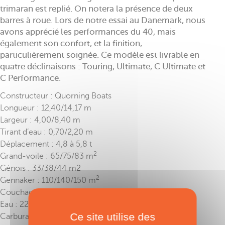
trimaran est replié. On notera la présence de deux
barres à roue. Lors de notre essai au Danemark, nous
avons apprécié les performances du 40, mais
également son confort, et la finition,
particulièrement soignée. Ce modèle est livrable en
quatre déclinaisons : Touring, Ultimate, C Ultimate et
C Performance.
Constructeur : Quorning Boats
Longueur : 12,40/14,17 m
Largeur : 4,00/8,40 m
Tirant d’eau : 0,70/2,20 m
Déplacement : 4,8 à 5,8 t
2
Grand-voile : 65/75/83 m
Génois : 33/38/44 m2
2
Gennaker : 110/140/150 m
Couchages : 6-8
Eau : 220 l
Ce site utilise des
Carburant : 150 l