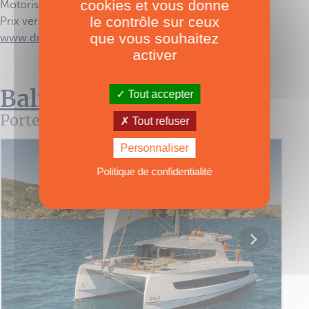
cookies et vous donne
Motorisation : 40/57 ch
le contrôle sur ceux
Prix version Touring : 660 400 € HT
que vous souhaitez
www.dragonfly.dk
activer
Bali 4.2
Tout accepter
Porte avant validée
Tout refuser
Personnaliser
Politique de confidentialité