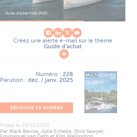
Guide d'achat Voile 2025
Gui
Créez une alerte e-mail sur le thème
Guide d'achat
Numéro :
228
Parution :
déc. / janv. 2025
DÉCOUVIR CE NUMÉRO
Publié le
29/11/2024
Par Mark Bernie, Julie Echelle, Dick Sawyer,
Emmanuel van Deth et Kim Wellington