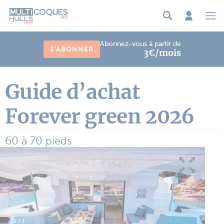
Panneau de gestion des cookies
Abonnez-vous à partir de
S'ABONNER
3€/mois
Guide d’achat
Forever green 2026
60 à 70 pieds
2
/
3