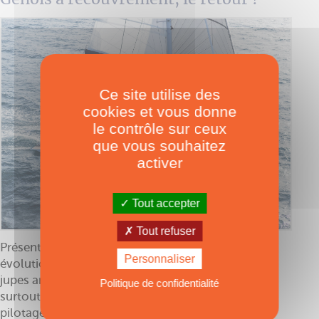
Ce site utilise des
cookies et vous donne
le contrôle sur ceux
que vous souhaitez
activer
Tout accepter
Tout refuser
Présenté en 2022, le Lagoon 51 est en fait une
Personnaliser
évolution du 50. Quoi de neuf ? On note que les
jupes arrière sont sensiblement plus longues, et
Politique de confidentialité
surtout dotées d’un débord latéral. Le poste de
pilotage surélevé et les bains de soleil, toujours