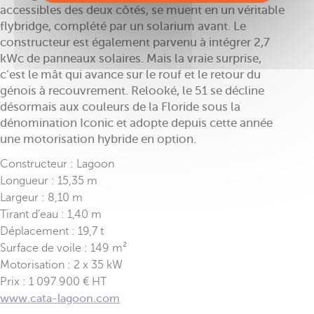
accessibles des deux côtés, se muent en un véritable
flybridge, complété par un solarium avant. Le
constructeur est également parvenu à intégrer 2,7
kWc de panneaux solaires. Mais la vraie surprise,
c’est le mât qui avance sur le rouf et le retour du
génois à recouvrement. Relooké, le 51 se décline
désormais aux couleurs de la Floride sous la
dénomination Iconic et adopte depuis cette année
une motorisation hybride en option.
Constructeur : Lagoon
Longueur : 15,35 m
Largeur : 8,10 m
Tirant d’eau : 1,40 m
Déplacement : 19,7 t
Surface de voile : 149 m²
Motorisation : 2 x 35 kW
Prix : 1 097 900 € HT
www.cata-lagoon.com