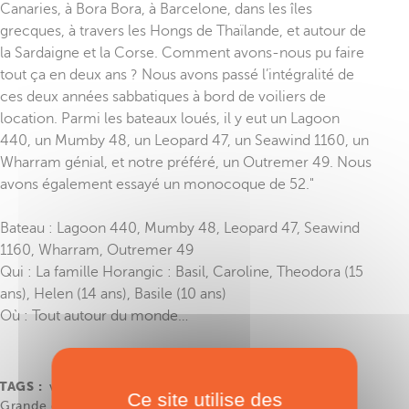
Canaries, à Bora Bora, à Barcelone, dans les îles
grecques, à travers les Hongs de Thaïlande, et autour de
la Sardaigne et la Corse. Comment avons-nous pu faire
tout ça en deux ans ? Nous avons passé l’intégralité de
ces deux années sabbatiques à bord de voiliers de
location. Parmi les bateaux loués, il y eut un Lagoon
440, un Mumby 48, un Leopard 47, un Seawind 1160, un
Wharram génial, et notre préféré, un Outremer 49. Nous
avons également essayé un monocoque de 52."
Bateau : Lagoon 440, Mumby 48, Leopard 47, Seawind
1160, Wharram, Outremer 49
Qui : La famille Horangic : Basil, Caroline, Theodora (15
ans), Helen (14 ans), Basile (10 ans)
Où : Tout autour du monde…
TAGS :
voyage en famille
,
tour du monde
,
Ce site utilise des
Grande croisière
,
Location
,
Cartes Postales