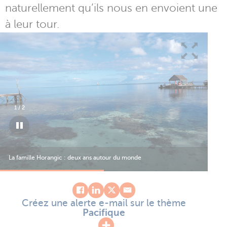
naturellement qu’ils nous en envoient une
à leur tour.
1
/
2
La famille Horangic : deux ans autour du monde
La 
Créez une alerte e-mail sur le thème
Pacifique