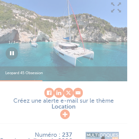
1
/
3
Leopard 45 Obsession
Leo
Créez une alerte e-mail sur le thème
Location
Numéro :
237